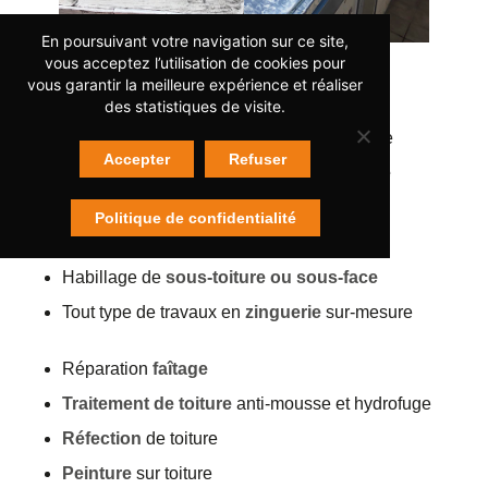
En poursuivant votre navigation sur ce site,
vous acceptez l’utilisation de cookies pour
vous garantir la meilleure expérience et réaliser
Travaux de
couverture
des statistiques de visite.
Recherche et réparation de
fuite
sur toiture
Accepter
Refuser
Pose, nettoyage et réparation de
gouttière
Pose et entretien de
tôle et bardage
Politique de confidentialité
Habillage
planche de rive
Habillage de
sous-toiture ou sous-face
Tout type de travaux en
zinguerie
sur-mesure
Réparation
faîtage
Traitement de toiture
anti-mousse et hydrofuge
Réfection
de toiture
Peinture
sur toiture